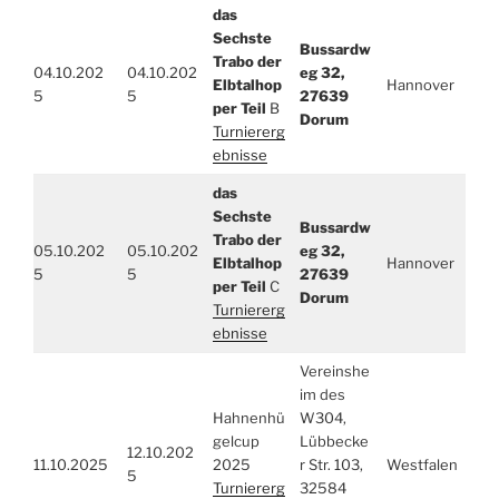
das
Sechste
Bussardw
Trabo der
04.10.202
04.10.202
eg 32,
Elbtalhop
Hannover
5
5
27639
per Teil
B
Dorum
Turniererg
ebnisse
das
Sechste
Bussardw
Trabo der
05.10.202
05.10.202
eg 32,
Elbtalhop
Hannover
5
5
27639
per Teil
C
Dorum
Turniererg
ebnisse
Vereinshe
im des
Hahnenhü
W304,
gelcup
Lübbecke
12.10.202
11.10.2025
2025
r Str. 103,
Westfalen
5
Turniererg
32584