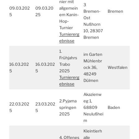
nier mit
3
09.03.202
09.03.20
allgemein
Bremen-
Bremen
5
25
em Kanin-
Ost
Hop-
Nußhorn
Turnier
10, 28307
Turniererg
Bremen
ebnisse
1.
im Garten
Frühjahrs
Mühlenbr
16.03.202
16.03.202
Trabo
ock 36,
Westfalen
5
5
2025
48249
Turniererg
Dülmen
ebnisse
Akazienw
2.Pyjama
eg 1,
22.03.202
23.03.202
springen
68809
Baden
5
5
2025
Neulußhei
m
Kleintierh
4. Offenes
alle