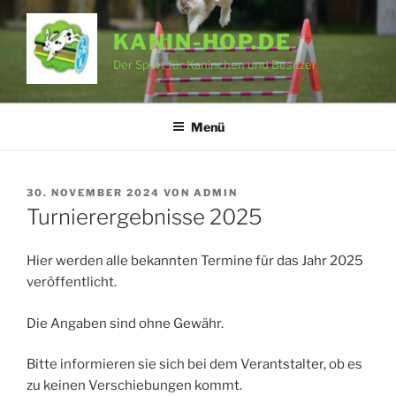
Zum
Inhalt
KANIN-HOP.DE
springen
Der Sport für Kaninchen und Besitzer
Menü
VERÖFFENTLICHT
30. NOVEMBER 2024
VON
ADMIN
AM
Turnierergebnisse 2025
Hier werden alle bekannten Termine für das Jahr 2025
veröffentlicht.
Die Angaben sind ohne Gewähr.
Bitte informieren sie sich bei dem Verantstalter, ob es
zu keinen Verschiebungen kommt.