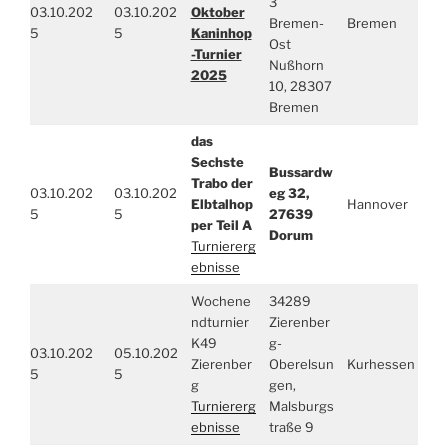
3
03.10.202
03.10.202
Oktober
Bremen-
Bremen
5
5
Kaninhop
Ost
-Turnier
Nußhorn
2025
10, 28307
Bremen
das
Sechste
Bussardw
Trabo der
03.10.202
03.10.202
eg 32,
Elbtalhop
Hannover
5
5
27639
per Teil A
Dorum
Turniererg
ebnisse
Wochene
34289
ndturnier
Zierenber
K49
g-
03.10.202
05.10.202
Zierenber
Oberelsun
Kurhessen
5
5
g
gen,
Turniererg
Malsburgs
ebnisse
traße 9