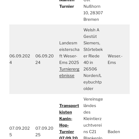
Turnier
Nußhorn
10, 28307
Bremen
Welsh A
Gestüt
Landesm
Siemers,
eisterscha
Störtebek
06.09.202
06.09.20
ft Weser-
er Riede
Weser.-
4
24
Ems 2025
40 in
Ems
Turniererg
26506
ebnisse
Norden/L
eybuchtp
older
Vereinsge
Transport
ländes
kisten
des
Kanin-
Kleintierz
Hop-
uchtverei
07.09.202
07.09.20
Turnier
ns C21
Baden
5
25
07.09.20
Blankenlo