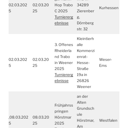
02.03.202
02.03.20
Hop Trabo
34289
Kurhessen
5
25
C 2025
Zierenber
Turniererg
g,
ebnisse
Dörnberg
str. 32
Kleintierh
3. Offenes
alle
Rheiderla
Kommerzi
nd Trabo
enrat-
02.03.202
02.03.20
Weser-
in Weener
Hesse-
5
25
Ems
2025
Straße
Turniererg
19a in
ebnisse
26826
Weener
an der
Alten
Frühjahrss
Grundsch
pringen
ule
,08.03.202
08.03.20
Hörstmar
Hörstmar,
Westfalen
5
25
2025
Am