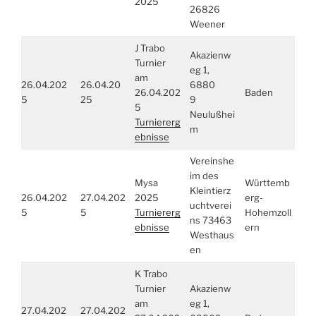
2025
26826
Weener
J Trabo
Akazienw
Turnier
eg 1,
am
26.04.202
26.04.20
6880
26.04.202
Baden
5
25
9
5
Neulußhei
Turniererg
m
ebnisse
Vereinshe
im des
Mysa
Württemb
Kleintierz
26.04.202
27.04.202
2025
erg-
uchtverei
5
5
Turniererg
Hohemzoll
ns 73463
ebnisse
ern
Westhaus
en
K Trabo
Turnier
Akazienw
am
eg 1,
27.04.202
27.04.202