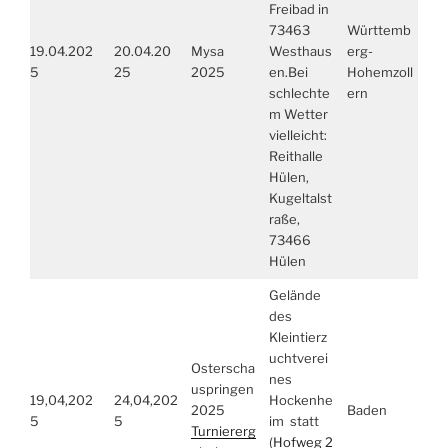
Freibad in
73463
Württemb
19.04.202
20.04.20
Mysa
Westhaus
erg-
5
25
2025
en.Bei
Hohemzoll
schlechte
ern
m Wetter
vielleicht:
Reithalle
Hülen,
Kugeltalst
raße,
73466
Hülen
Gelände
des
Kleintierz
uchtverei
Osterscha
nes
uspringen
19,04,202
24,04,202
Hockenhe
2025
Baden
5
5
im statt
Turniererg
(
Hofweg 2