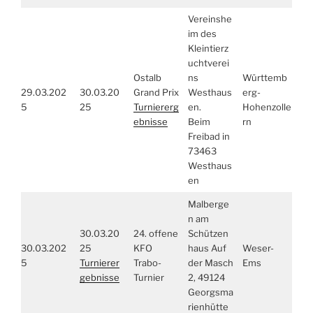
Vereinshe
im des
Kleintierz
uchtverei
Ostalb
ns
Württemb
29.03.202
30.03.20
Grand Prix
Westhaus
erg-
5
25
Turniererg
en.
Hohenzolle
ebnisse
Beim
rn
Freibad in
73463
Westhaus
en
Malberge
n am
30.03.20
24. offene
Schützen
30.03.202
25
KFO
haus Auf
Weser-
5
Turnierer
Trabo-
der Masch
Ems
gebnisse
Turnier
2, 49124
Georgsma
rienhütte