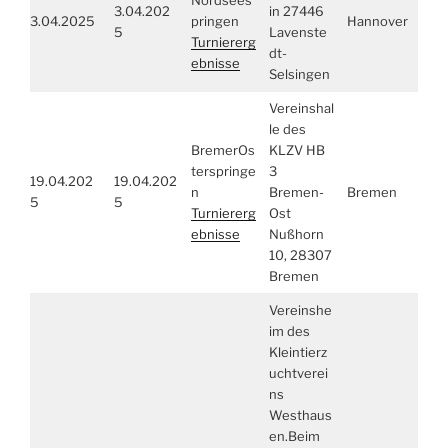
Nordsees
3.04.202
in 27446
3.04.2025
pringen
Hannover
5
Lavenste
Turniererg
dt-
ebnisse
Selsingen
Vereinshal
le des
BremerOs
KLZV HB
terspringe
3
19.04.202
19.04.202
n
Bremen-
Bremen
5
5
Turniererg
Ost
ebnisse
Nußhorn
10, 28307
Bremen
Vereinshe
im des
Kleintierz
uchtverei
ns
Westhaus
en.Beim