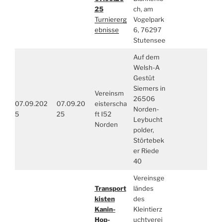
25
ch, am
Turniererg
Vogelpark
ebnisse
6, 76297
Stutensee
Auf dem
Welsh-A
Gestüt
Siemers in
Vereinsm
26506
07.09.202
07.09.20
eisterscha
Norden-
5
25
ft I52
Leybucht
Norden
polder,
Störtebek
er Riede
40
Vereinsge
Transport
ländes
kisten
des
Kanin-
Kleintierz
Hop-
uchtverei