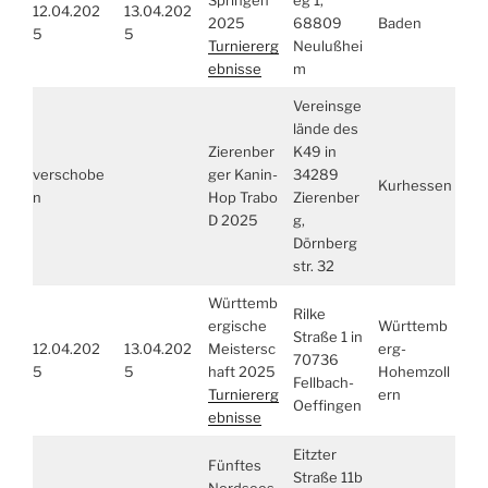
Springen
eg 1,
12.04.202
13.04.202
2025
68809
Baden
5
5
Turniererg
Neulußhei
ebnisse
m
Vereinsge
lände des
Zierenber
K49 in
verschobe
ger Kanin-
34289
Kurhessen
n
Hop Trabo
Zierenber
D 2025
g,
Dörnberg
str. 32
Württemb
Rilke
ergische
Württemb
Straße 1 in
12.04.202
13.04.202
Meistersc
erg-
70736
5
5
haft 2025
Hohemzoll
Fellbach-
Turniererg
ern
Oeffingen
ebnisse
Eitzter
Fünftes
Straße 11b