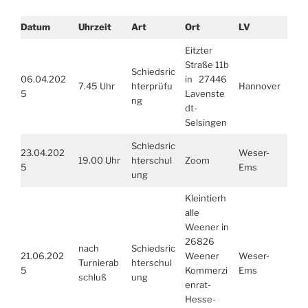
Datum
Uhrzeit
Art
Ort
LV
Eitzter
Straße 11b
Schiedsric
06.04.202
in 27446
7.45 Uhr
hterprüfu
Hannover
5
Lavenste
ng
dt-
Selsingen
Schiedsric
23.04.202
Weser-
19.00 Uhr
hterschul
Zoom
5
Ems
ung
Kleintierh
alle
Weener in
26826
nach
Schiedsric
21.06.202
Weener
Weser-
Turnierab
hterschul
5
Kommerzi
Ems
schluß
ung
enrat-
Hesse-