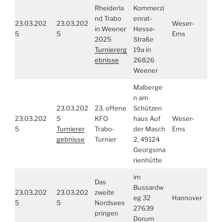
Rheiderla
Kommerzi
nd Trabo
enrat-
23.03.202
23.03.202
Weser-
in Weener
Hesse-
5
5
Ems
2025
Straße
Turniererg
19a in
ebnisse
26826
Weener
Malberge
n am
23.03.202
23. offene
Schützen
23.03.202
5
KFO
haus Auf
Weser-
5
Turnierer
Trabo-
der Masch
Ems
gebnisse
Turnier
2, 49124
Georgsma
rienhütte
im
Das
Bussardw
23.03.202
23.03.202
zweite
eg 32
Hannover
5
5
Nordsees
27639
pringen
Dorum