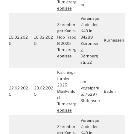
Turniererg
m
ebnisse
Vereinsge
Zierenber
lände des
ger Kanin-
K49 in
16.02.202
16.02.202
Hop Trabo
34289
Kurhessen
5
5
B 2025
Zierenber
Turniererg
g,
ebnisse
Dörnberg
str. 32
Faschings
turnier
am
2025
22.02.202
23.02.202
Vogelpark
Blankenlo
Baden
5
5
6, 76297
ch
Stutensee
Turniererg
ebnisse
Vereinsge
Zierenber
lände des
ger Kanin-
K49 in