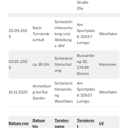
Straße
19a
Schiedsfri
Am
Nach
chterschu
20.09.202
Sportplatz
Turnierab
lung und
Westfalen
5
6 32657
schluß
Abteilung
Lemgo
s-JHV
Bussardw
Schiedsric
03.10..202
eg 32,
ca. 18 Uhr
hterschul
Hannover
5
27639
ung
Dorum
Schiedsric
Am
Anmeldun
hterprüfu
Sportplatz
16.11.2025
g bei Kai
Westfalen
ng
6 32657
Sander
Westfalen
Lemgo
Datum
Turnier-
Turnieror
Datum von
LV
bis
name
t