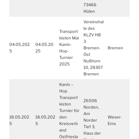
73466
Hülen
Vereinshal
le des
Transport
KLZV HB
kisten Mai
3
04.05.202
04.05.20
Kanin-
Bremen-
Bremen
5
25
Hop-
Ost
Turnier
Nußhorn
2025
10, 28307
Bremen
Kanin –
Hop
Transport
26506
kisten
Norden,
Turnier für
Am
18.05.202
18.05.202
den
Weser-
Norder
5
5
Kreisverb
Ems
Tief 3,
and
Haus der
Ostfriesla