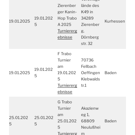
Zierenber
lände des
ger Kanin-
K49 in
19.01.202
Hop Trabo
34289
19.01.2025
Kurhessen
5
A 2025
Zierenber
Turniererg
g,
ebnisse
Dörnberg
str. 32
F Trabo
Turnier
70736
am
Fellbach
19.01.202
19.01.2025
19.01.202
Oeffingen
Baden
5
5
Klebwalds
Turniererg
tr.1
ebnisse
G Trabo
Turnier
Akazienw
am
eg 1,
25.01.202
25.01.202
25.01.202
68809
Baden
5
5
5
Neulußhei
Turniererg
m