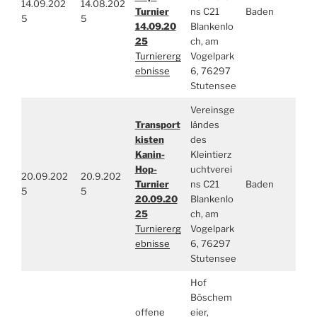
14.09.202
14.08.202
Turnier
ns C21
Baden
5
5
14.09.20
Blankenlo
25
ch, am
Turniererg
Vogelpark
ebnisse
6, 76297
Stutensee
Vereinsge
Transport
ländes
kisten
des
Kanin-
Kleintierz
Hop-
uchtverei
20.09.202
20.9.202
Turnier
ns C21
Baden
5
5
20.09.20
Blankenlo
25
ch, am
Turniererg
Vogelpark
ebnisse
6, 76297
Stutensee
Hof
Böschem
offene
eier,