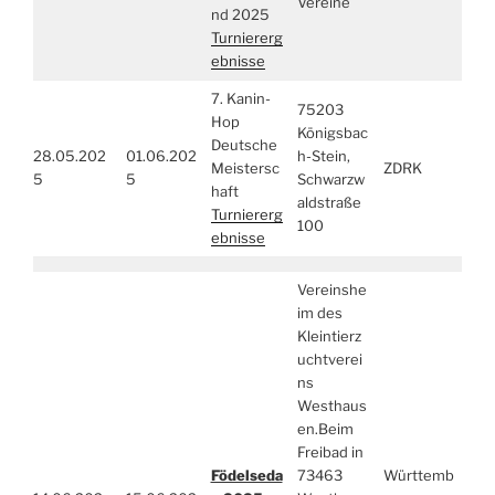
Vereine
nd 2025
Turniererg
ebnisse
7. Kanin-
75203
Hop
Königsbac
Deutsche
28.05.202
01.06.202
h-Stein,
Meistersc
ZDRK
5
5
Schwarzw
haft
aldstraße
Turniererg
100
ebnisse
Vereinshe
im des
Kleintierz
uchtverei
ns
Westhaus
en.Beim
Freibad in
Födelseda
73463
Württemb