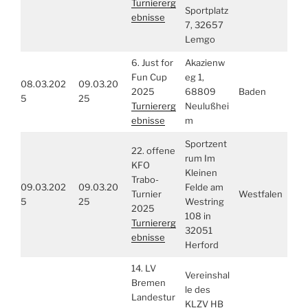
Turniererg
Sportplatz
ebnisse
7, 32657
Lemgo
6. Just for
Akazienw
Fun Cup
eg 1,
08.03.202
09.03.20
2025
68809
Baden
5
25
Turniererg
Neulußhei
ebnisse
m
Sportzent
22. offene
rum Im
KFO
Kleinen
Trabo-
09.03.202
09.03.20
Felde am
Turnier
Westfalen
5
25
Westring
2025
108 in
Turniererg
32051
ebnisse
Herford
14. LV
Vereinshal
Bremen
le des
Landestur
KLZV HB