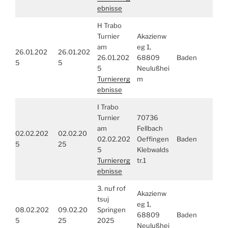
ebnisse
H Trabo
Turnier
Akazienw
am
eg 1,
26.01.202
26.01.202
26.01.202
68809
Baden
5
5
5
Neulußhei
Turniererg
m
ebnisse
I Trabo
Turnier
70736
am
Fellbach
02.02.202
02.02.20
02.02.202
Oeffingen
Baden
5
25
5
Klebwalds
Turniererg
tr.1
ebnisse
3. nuf rof
Akazienw
tsuj
eg 1,
08.02.202
09.02.20
Springen
68809
Baden
5
25
2025
Neulußhei