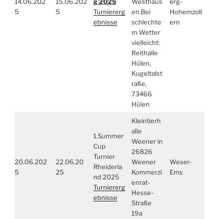
14.06.202
15.06.202
g 2025
Westhaus
erg-
5
5
Turniererg
en.Bei
Hohemzoll
ebnisse
schlechte
ern
m Wetter
vielleicht:
Reithalle
Hülen,
Kugeltalst
raße,
73466
Hülen
Kleintierh
alle
1.Summer
Weener in
Cup
26826
Turnier
20.06.202
22.06.20
Weener
Weser-
Rheiderla
5
25
Kommerzi
Ems
nd 2025
enrat-
Turniererg
Hesse-
ebnisse
Straße
19a