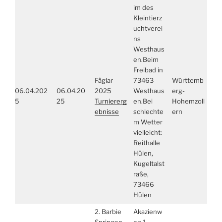
im des
Kleintierz
uchtverei
ns
Westhaus
en.Beim
Freibad in
Fåglar
73463
Württemb
06.04.202
06.04.20
2025
Westhaus
erg-
5
25
Turniererg
en.Bei
Hohemzoll
ebnisse
schlechte
ern
m Wetter
vielleicht:
Reithalle
Hülen,
Kugeltalst
raße,
73466
Hülen
2. Barbie
Akazienw