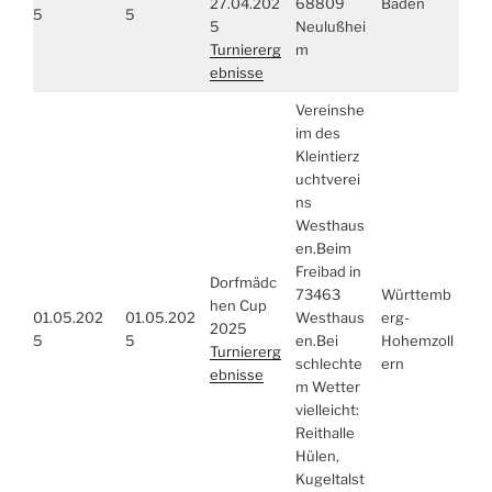
27.04.202
68809
Baden
5
5
5
Neulußhei
Turniererg
m
ebnisse
Vereinshe
im des
Kleintierz
uchtverei
ns
Westhaus
en.Beim
Freibad in
Dorfmädc
73463
Württemb
hen Cup
01.05.202
01.05.202
Westhaus
erg-
2025
5
5
en.Bei
Hohemzoll
Turniererg
schlechte
ern
ebnisse
m Wetter
vielleicht:
Reithalle
Hülen,
Kugeltalst