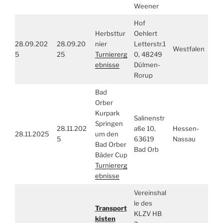
Weener
Hof
Herbsttur
Oehlert
28.09.202
28.09.20
nier
Letterstr.1
Westfalen
5
25
Turniererg
0, 48249
ebnisse
Dülmen-
Rorup
Bad
Orber
Kurpark
Salinenstr
Springen
28.11.202
aße 10,
Hessen-
28.11.2025
um den
5
63619
Nassau
Bad Orber
Bad Orb
Bäder Cup
Turniererg
ebnisse
Vereinshal
le des
Transport
KLZV HB
kisten