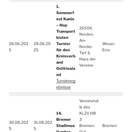
1.
Sommerf
est Kanin
– Hop
26506
Transport
Norden,
kisten
Am
28.06.202
28.06.20
Turnier
Weser-
Norder
5
25
für den
Ems
Tief 3,
Kreisverb
Haus der
and
Vereine
Ostfriesla
nd
Turniererg
ebnisse
Vereinshal
le des
14.
KLZV HB
Bremer
3
30.08.202
31.08.202
Stadtmus
Bremen-
Bremen
5
5
ikanten
Ost