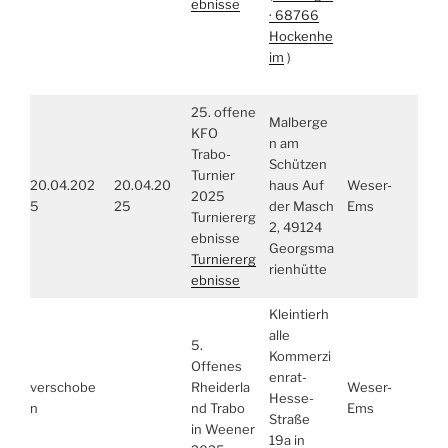
ebnisse
· 68766
Hockenhe
im
)
25. offene
Malberge
KFO
n am
Trabo-
Schützen
Turnier
20.04.202
20.04.20
haus Auf
Weser-
2025
5
25
der Masch
Ems
Turniererg
2, 49124
ebnisse
Georgsma
Turniererg
rienhütte
ebnisse
Kleintierh
alle
5.
Kommerzi
Offenes
enrat-
verschobe
Rheiderla
Weser-
Hesse-
n
nd Trabo
Ems
Straße
in Weener
19a in