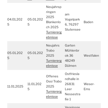
Neujahrsp
ringen
am
2025
04.01.202
05.01.202
Vogelpark
Blankenlo
Baden
5
5
6, 76297
ch 2025
Stutensee
Turniererg
ebnisse
Neujahrs
Garten
Trabo
Mühlenbr
05.01.202
05.01.202
2025
ok 36
Westfalen
5
5
Turniererg
48249
ebnisse
Dülmen
Ostfriesla
Offenes
ndhalle in
Ossi Trabo
11.01.202
26831
Weser-
11.01.2025
2025
5
Leer
Ems
Turniererg
Nessestra
ebnisse
ße 1
Vereinsge