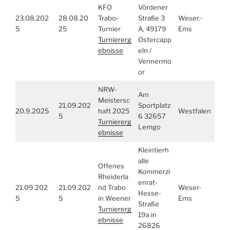
KFO
Vördener
23.08.202
28.08.20
Trabo-
Straße 3
Weser.-
5
25
Turnier
A, 49179
Ems
Turniererg
Ostercapp
ebnisse
eln /
Vennermo
or
NRW-
Am
Meistersc
21.09.202
Sportplatz
20.9.2025
haft 2025
Westfalen
5
6 32657
Turniererg
Lemgo
ebnisse
Kleintierh
alle
Offenes
Kommerzi
Rheiderla
enrat-
21.09.202
21.09.202
nd Trabo
Weser-
Hesse-
5
5
in Weener
Ems
Straße
Turniererg
19a in
ebnisse
26826