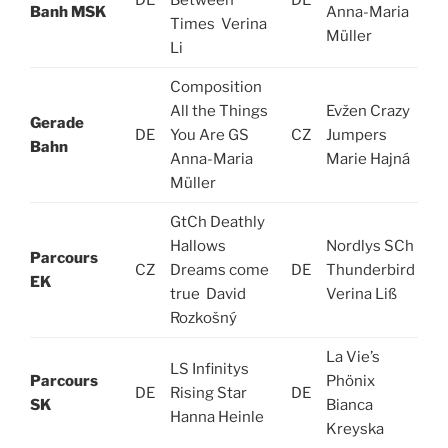
DE
Between
DE
D
Banh MSK
Anna-Maria
Times Verina
Müller
Li
Composition
All the Things
Evžen Crazy
Gerade
DE
You Are GS
CZ
Jumpers
C
Bahn
Anna-Maria
Marie Hajná
Müller
GtCh Deathly
Hallows
Nordlys SCh
Parcours
CZ
Dreams come
DE
Thunderbird
C
EK
true David
Verina Liß
Rozkošný
La Vie’s
LS Infinitys
Parcours
Phönix
DE
Rising Star
DE
D
SK
Bianca
Hanna Heinle
Kreyska