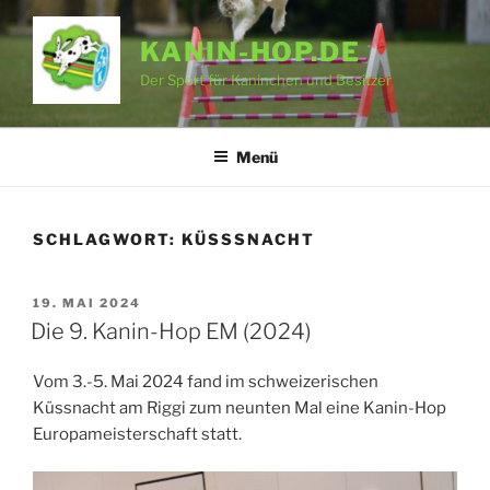
Zum
Inhalt
KANIN-HOP.DE
springen
Der Sport für Kaninchen und Besitzer
Menü
SCHLAGWORT:
KÜSSSNACHT
VERÖFFENTLICHT
19. MAI 2024
AM
Die 9. Kanin-Hop EM (2024)
Vom 3.-5. Mai 2024 fand im schweizerischen
Küssnacht am Riggi zum neunten Mal eine Kanin-Hop
Europameisterschaft statt.