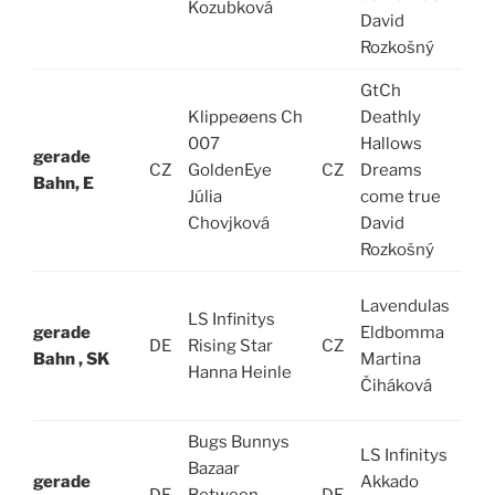
Kozubková
David
Rozkošný
GtCh
Klippeøens Ch
Deathly
007
Hallows
gerade
CZ
GoldenEye
CZ
Dreams
S
Bahn, E
Júlia
come true
Chovjková
David
Rozkošný
Lavendulas
LS Infinitys
gerade
Eldbomma
DE
Rising Star
CZ
D
Bahn , SK
Martina
Hanna Heinle
Čiháková
Bugs Bunnys
LS Infinitys
Bazaar
gerade
Akkado