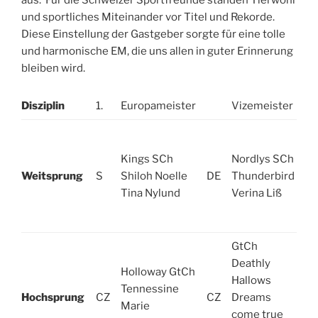
und sportliches Miteinander vor Titel und Rekorde.
Diese Einstellung der Gastgeber sorgte für eine tolle
und harmonische EM, die uns allen in guter Erinnerung
bleiben wird.
Disziplin
1.
Europameister
Vizemeister
3.
Kings SCh
Nordlys SCh
Weitsprung
S
Shiloh Noelle
DE
Thunderbird
C
Tina Nylund
Verina Liß
GtCh
Deathly
Holloway GtCh
Hallows
Tennessine
Hochsprung
CZ
CZ
Dreams
S
Marie
come true