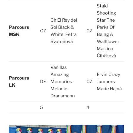
Stald
Shooting
Ch El Rey del
Star The
Parcours
Sol Black &
Perks Of
CZ
CZ
D
MSK
White Petra
Being A
Svatoňová
Wallflower
Martina
Čiháková
Vanillas
Amazing
Ervín Crazy
Parcours
DE
Memories
CZ
Jumpers
D
LK
Melanie
Marie Hajná
Dransmann
5
4
5